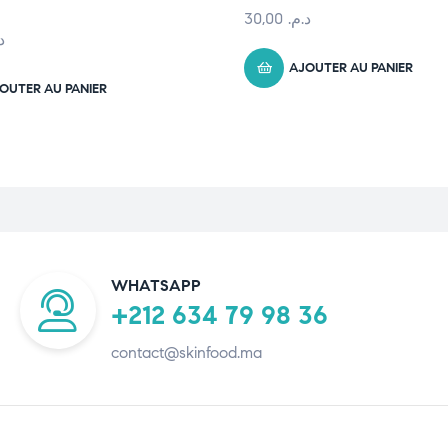
30,00
د.م.
.
AJOUTER AU PANIER
OUTER AU PANIER
WHATSAPP
+212 634 79 98 36
contact@skinfood.ma