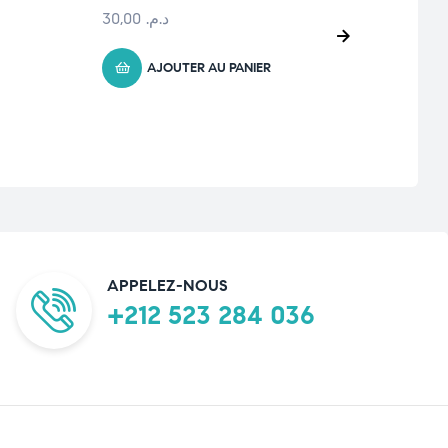
lava
30,00
د.م.
3
AJOUTER AU PANIER
APPELEZ-NOUS
+212 523 284 036