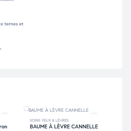
ux ternes et
e
.
SOINS YEUX & LÈVRES
SOINS
ron
BAUME À LÈVRE CANNELLE
Baum