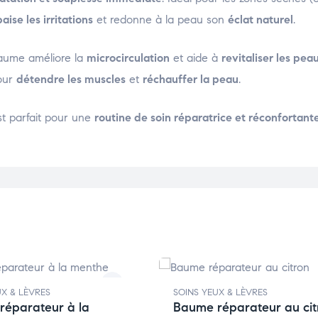
aise les irritations
et redonne à la peau son
éclat naturel
.
baume améliore la
microcirculation
et aide à
revitaliser les pea
pour
détendre les muscles
et
réchauffer la peau
.
st parfait pour une
routine de soin réparatrice et réconfortant
UX & LÈVRES
SOINS YEUX & LÈVRES
réparateur à la
Baume réparateur au cit