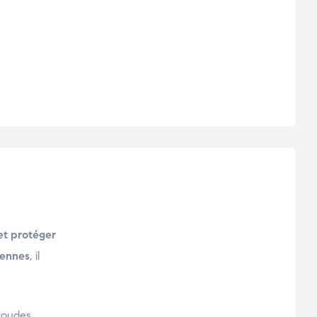
 et protéger
iennes
, il
coudes,