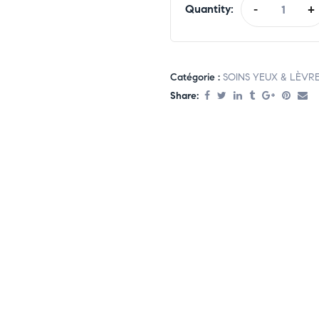
Quantity:
-
+
Catégorie :
SOINS YEUX & LÈVR
Share: