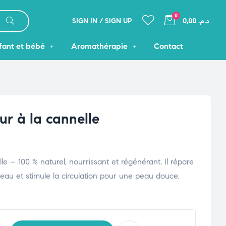
0
SIGN IN / SIGN UP
د.م. 0,00
fant et bébé
Aromathérapie
Contact
r à la cannelle
e – 100 % naturel, nourrissant et régénérant. Il répare
peau et stimule la circulation pour une peau douce,