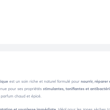
tique
est un soin riche et naturel formulé pour
nourrir, réparer
nnue pour ses propriétés
stimulantes, tonifiantes et antibactér
n parfum chaud et épicé.
atation et souplesse immédiate
. Idéal pour les zones sèches (