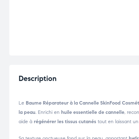
Description
Le
Baume Réparateur à la Cannelle SkinFood Cosmé
la peau
. Enrichi en
huile essentielle de cannelle
, reco
aide à
régénérer les tissus cutanés
tout en laissant u
Sa texture onctueuse fond sur la peau, apportant
hydr