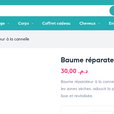
age
Corps
Coffret cadeau
Cheveux
En
ur à la cannelle
Baume réparateu
30,00
د.م.
Baume réparateur à la cannell
les zones sèches, adoucit la 
lisse et revitalisée.