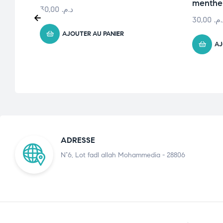
menthe
30,00
د.م.
30,00
د.م
AJOUTER AU PANIER
AJ
ADRESSE
N°6, Lot fadl allah Mohammedia - 28806