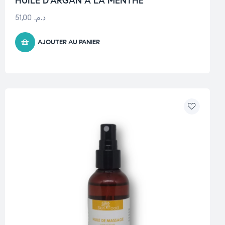
HUILE D’ARGAN À LA MENTHE
51,00
د.م.
AJOUTER AU PANIER