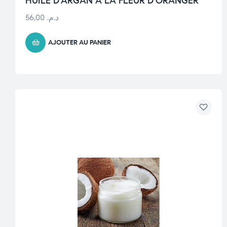
HUILE D’ARGAN À LA FLEUR D’ORANGER
56,00
د.م.
AJOUTER AU PANIER