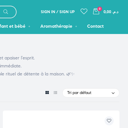
0
SIGN IN / SIGN UP
د.م. 0,00
fant et bébé
Aromathérapie
Contact
apaiser l’esprit.
 immédiate.
ble rituel de détente à la maison. 🌿✨
Tri par défaut