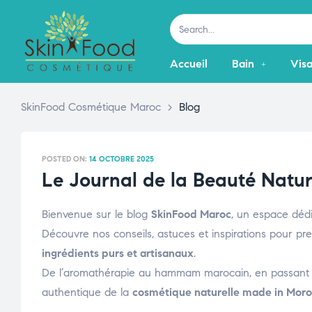
Accueil
Bain
Vis
SkinFood Cosmétique Maroc
>
Blog
POSTED ON:
14 OCTOBRE 2025
Le Journal de la Beauté Natu
Bienvenue sur le blog
SkinFood Maroc
, un espace déd
Découvre nos conseils, astuces et inspirations pour pr
ingrédients purs et artisanaux
.
De l’aromathérapie au hammam marocain, en passant par l
authentique de la
cosmétique naturelle made in Mor