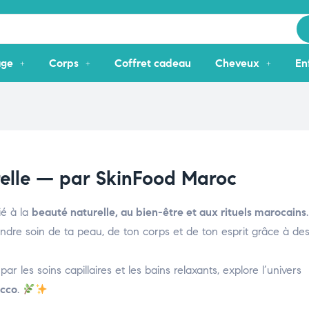
age
Corps
Coffret cadeau
Cheveux
En
relle — par SkinFood Maroc
ié à la
beauté naturelle, au bien-être et aux rituels marocains
.
endre soin de ta peau, de ton corps et de ton esprit grâce à de
es soins capillaires et les bains relaxants, explore l’univers
occo
.