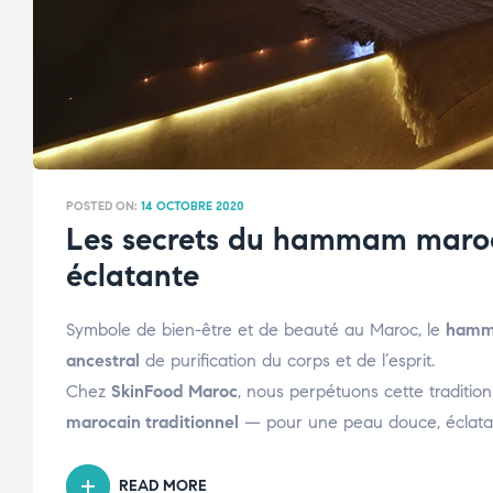
POSTED ON:
14 OCTOBRE 2020
Les secrets du hammam maroca
éclatante
Symbole de bien-être et de beauté au Maroc, le
ham
ancestral
de purification du corps et de l’esprit.
Chez
SkinFood Maroc
, nous perpétuons cette traditio
marocain traditionnel
— pour une peau douce, éclatan
READ MORE