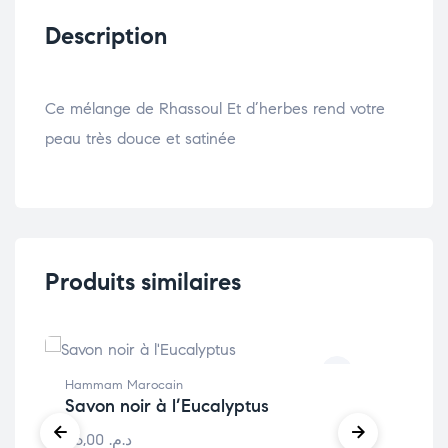
Description
Ce mélange de Rhassoul Et d’herbes rend votre
peau très douce et satinée
Produits similaires
Hammam Marocain
Ham
Savon noir à l’Eucalyptus
Ma
36,00
د.م.