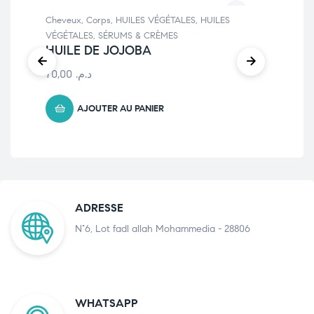
Cheveux
,
Corps
,
HUILES VÉGÉTALES
,
HUILES
SÉR
HU
VÉGÉTALES
,
SÉRUMS & CRÈMES
HUILE DE JOJOBA
70,00
د.م.
AJOUTER AU PANIER
ADRESSE
N°6, Lot fadl allah Mohammedia - 28806
WHATSAPP