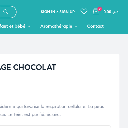
0
SIGN IN / SIGN UP
د.م. 0,00
fant et bébé
Aromathérapie
Contact
AGE CHOCOLAT
derme qui favorise la respiration cellulaire. La peau
e. Le teint est purifié, éclairci.