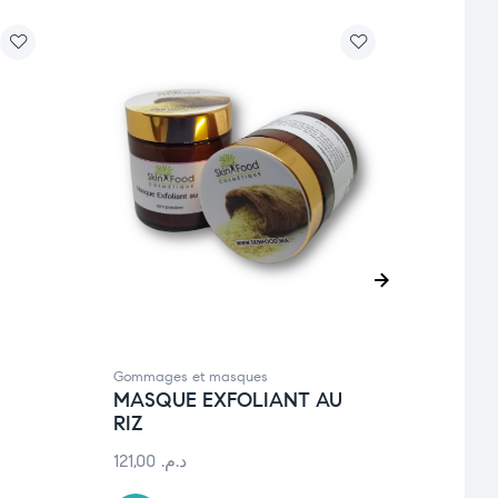
Gommages et masques
Gomma
MASQUE EXFOLIANT AU
ARG
RIZ
21,00
121,00
د.م.