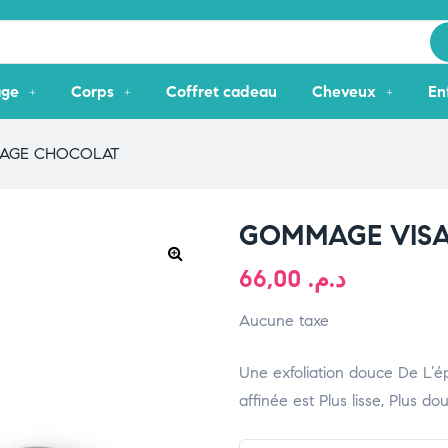
age
Corps
Coffret cadeau
Cheveux
En
SAGE CHOCOLAT
GOMMAGE VIS
66,00
د.م.
🔍
Aucune taxe
Une exfoliation douce De L’épi
affinée est Plus lisse, Plus douc