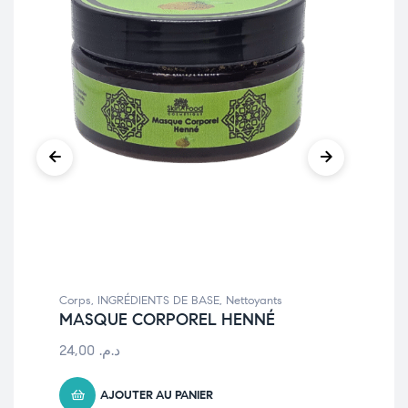
Corps
,
INGRÉDIENTS DE BASE
,
Nettoyants
Cor
MASQUE CORPOREL HENNÉ
Sa
24,00
د.م.
AJOUTER AU PANIER