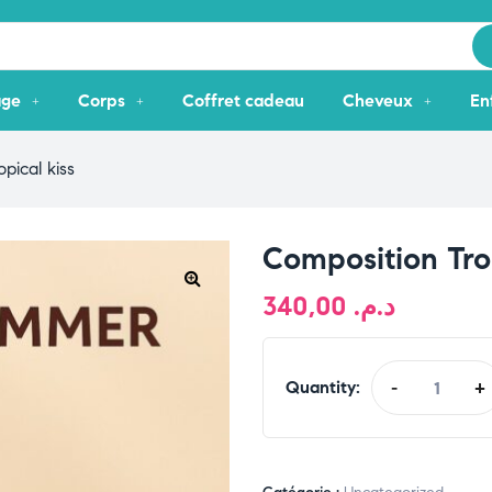
age
Corps
Coffret cadeau
Cheveux
En
pical kiss
Composition Trop
340,00
د.م.
🔍
Quantity:
-
+