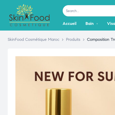
Accueil
Bain
Vis
SkinFood Cosmétique Maroc
>
Produits
>
Composition Tro