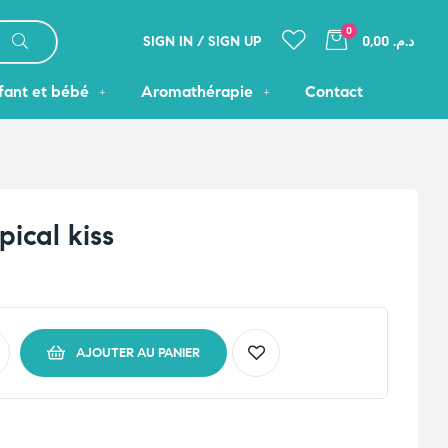
0
SIGN IN / SIGN UP
د.م. 0,00
fant et bébé
Aromathérapie
Contact
ical kiss
AJOUTER AU PANIER