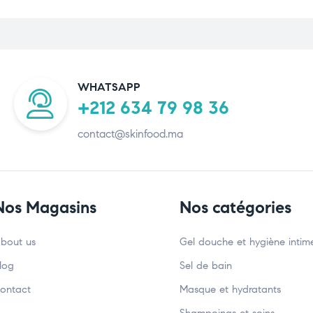
WHATSAPP
+212 634 79 98 36
contact@skinfood.ma
Nos Magasins
Nos catégories
bout us
Gel douche et hygiène intim
log
Sel de bain
ontact
Masque et hydratants
Shampoings et soins