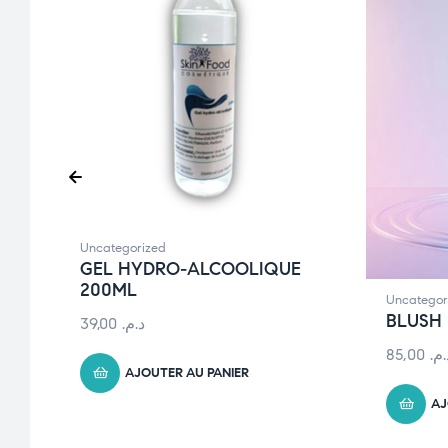
Uncategorized
GEL HYDRO-ALCOOLIQUE
200ML
Uncategor
BLUSH 
39,00
د.م.
85,00
د.م
AJOUTER AU PANIER
AJ