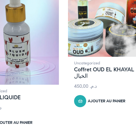
Uncategorized
Coffret OUD EL KHAYAL عود
الخيال
450,00
د.م.
ized
LIQUIDE
AJOUTER AU PANIER
.
OUTER AU PANIER