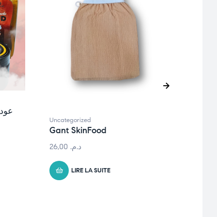
Uncate
coffr
verv
Uncategorized
Gant SkinFood
26,00
د.م.
LIRE LA SUITE