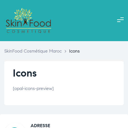
SkinFood Cosmétique Maroc
>
Icons
Icons
[opal-icons-preview]
ADRESSE